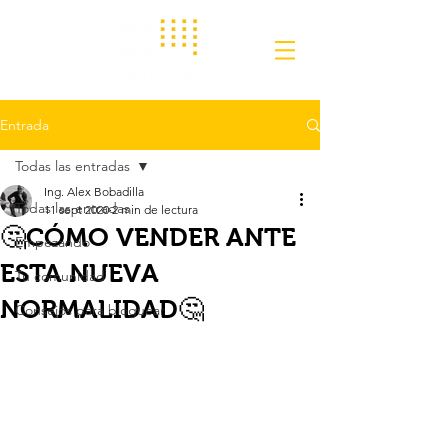
Entrada
Todas las entradas
Ing. Alex Bobadilla
Todas las entradas
11 sept 2020
2 min de lectura
🤔CÓMO VENDER ANTE
Empezando
ESTA NUEVA
Tu comunidad
NORMALIDAD🤔
Consejos para bloguear