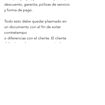
descuento, garantía, pólizas de servicio 
y forma de pago.
Todo esto debe quedar plasmado en 
un documento con el fin de evitar 
contratiempo
o diferencias con el cliente. El cliente 
deberá quedarse con una copia de 
dicho acuerdo.
Como podrás apreciar, si llevas a cabo 
al pie la letra estas recomendaciones, 
podrás coadyuvar al éxito de cada una 
de tus operaciones. Recuerda que el 
vendedor exitoso se hace a través del 
mejoramiento de sus conocimientos, y 
de la aplicación de éstos.