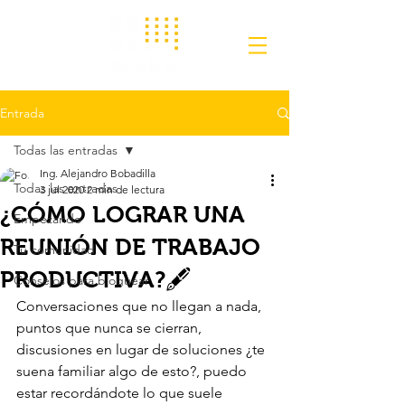
Entrada
Todas las entradas
Ing. Alejandro Bobadilla
Todas las entradas
3 jul 2020
2 min de lectura
¿CÓMO LOGRAR UNA
Empezando
REUNIÓN DE TRABAJO
Tu comunidad
PRODUCTIVA?🖋
Consejos para bloguear
Conversaciones que no llegan a nada, 
puntos que nunca se cierran, 
discusiones en lugar de soluciones ¿te 
suena familiar algo de esto?, puedo 
estar recordándote lo que suele 